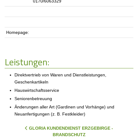
0170/6063329
Homepage:
Leistungen:
Direktvertrieb von Waren und Dienstleistungen,
Geschenkartikeln
Hauswirtschaftsservice
Seniorenbetreuung
Änderungen aller Art (Gardinen und Vorhänge) und
Neuanfertigungen (z. B. Festkleider)
VORHERIGER BEITRAG: GLORIA KUNDENDIENST ER
GLORIA KUNDENDIENST ERZGEBIRGE -
BRANDSCHUTZ