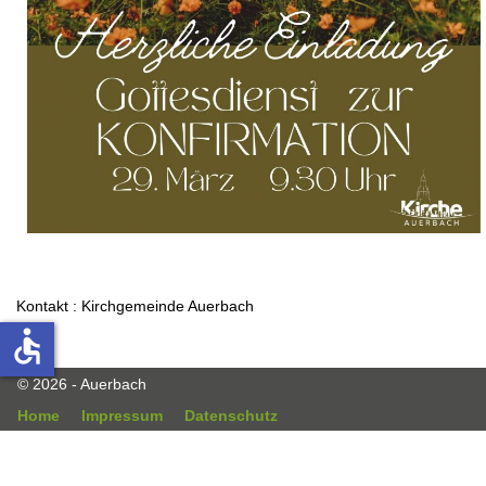
Kontakt :
Kirchgemeinde Auerbach
accessible
© 2026 - Auerbach
Home
Impressum
Datenschutz