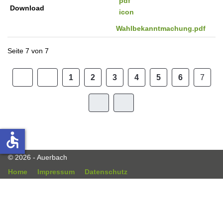
Download
Wahlbekanntmachung.pdf
Seite 7 von 7
1
2
3
4
5
6
7
accessible
© 2026 - Auerbach
Home
Impressum
Datenschutz